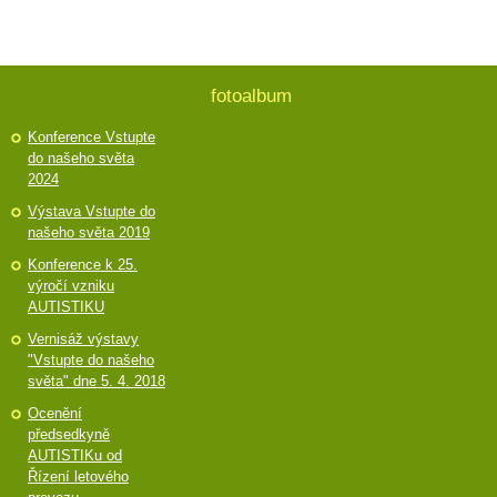
fotoalbum
Konference Vstupte
do našeho světa
2024
Výstava Vstupte do
našeho světa 2019
Konference k 25.
výročí vzniku
AUTISTIKU
Vernisáž výstavy
"Vstupte do našeho
světa" dne 5. 4. 2018
Ocenění
předsedkyně
AUTISTIKu od
Řízení letového