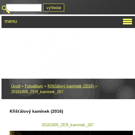
menu
AUTISTIK
Úvod
»
Fotoalbum
»
Křišťálový kamínek (2016)
»
20161005_ZER_kaminek_267
Křišťálový kamínek (2016)
20161005_ZER_kaminek_267