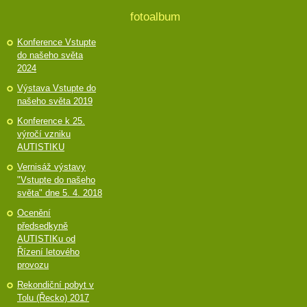
fotoalbum
Konference Vstupte
do našeho světa
2024
Výstava Vstupte do
našeho světa 2019
Konference k 25.
výročí vzniku
AUTISTIKU
Vernisáž výstavy
"Vstupte do našeho
světa" dne 5. 4. 2018
Ocenění
předsedkyně
AUTISTIKu od
Řízení letového
provozu
Rekondiční pobyt v
Tolu (Řecko) 2017