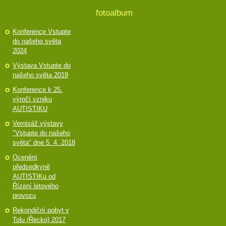
fotoalbum
Konference Vstupte
do našeho světa
2024
Výstava Vstupte do
našeho světa 2019
Konference k 25.
výročí vzniku
AUTISTIKU
Vernisáž výstavy
"Vstupte do našeho
světa" dne 5. 4. 2018
Ocenění
předsedkyně
AUTISTIKu od
Řízení letového
provozu
Rekondiční pobyt v
Tolu (Řecko) 2017