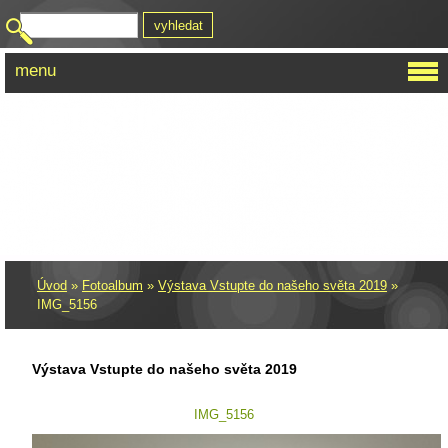
menu
AUTISTIK
Úvod
»
Fotoalbum
»
Výstava Vstupte do našeho světa 2019
»
IMG_5156
Výstava Vstupte do našeho světa 2019
IMG_5156